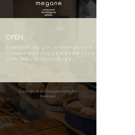
OPEN
2016年4月5日（火）より、ベーカリー＆レストラ
ン"megane"をオープンします 焦るらずゆっくりと、
この街に馴染んでいけたらと思います
http://www.megane-kiyosato.com/
Copyright © 2016 megane All Rights
Reserved.