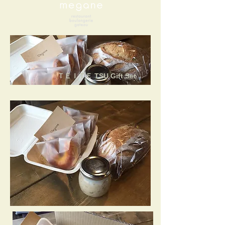
ＴＥＩＴＥ TSU
Gift Set