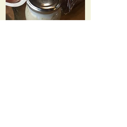
＜カンパーニュ＞
内容量：300ｇ
賞味期限：発送から3日間 食べきれない
場合はスライスしてラップをかけて冷凍
してください。
＜リエット＞
内容量：70ｇ
賞味期限：冷蔵で2週間
美味しい食べ方：カリカリにお焼いたバ
ケットやカンパーニュにつけて白ワイン
がすすみます。
​もともとはヨーロッパの田舎の保存食。
香味野菜と一緒に豚肉を低温の油でゆっ